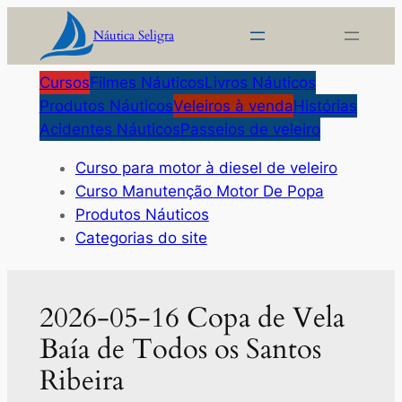
Pular
Náutica Seligra
para
o
Cursos
Filmes Náuticos
Livros Náuticos
conteúdo
Produtos Náuticos
Veleiros à venda
Histórias
Acidentes Náuticos
Passeios de veleiro
Curso para motor à diesel de veleiro
Curso Manutenção Motor De Popa
Produtos Náuticos
Categorias do site
2026-05-16 Copa de Vela
Baía de Todos os Santos
Ribeira