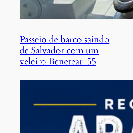
Passeio de barco saindo
de Salvador com um
veleiro Beneteau 55