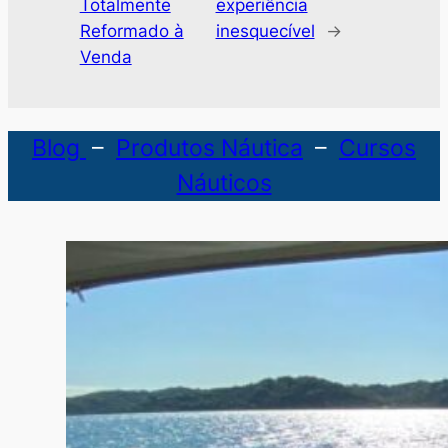
Totalmente
experiência
Reformado à
inesquecível
→
Venda
Blog
–
Produtos Náutica
–
Cursos
Náuticos