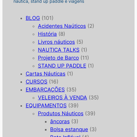
náutica, stand up paddle e viagens
BLOG
(101)
Acidentes Naúticos
(2)
História
(8)
Livros náuticos
(5)
NAUTICA TALKS
(1)
Projeto de Barco
(11)
STAND UP PADDLE
(1)
Cartas Náuticas
(1)
CURSOS
(16)
EMBARCAÇÕES
(35)
VELEIROS À VENDA
(35)
EQUIPAMENTOS
(39)
Produtos Náuticos
(39)
âncoras
(3)
Bolsa estanque
(3)