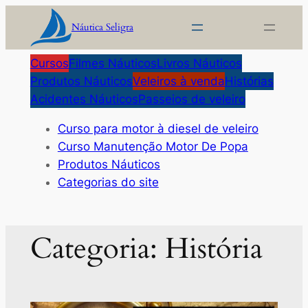
Pular
Náutica Seligra
para
o
Cursos
Filmes Náuticos
Livros Náuticos
conteúdo
Produtos Náuticos
Veleiros à venda
Histórias
Acidentes Náuticos
Passeios de veleiro
Curso para motor à diesel de veleiro
Curso Manutenção Motor De Popa
Produtos Náuticos
Categorias do site
Categoria:
História