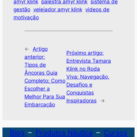
amyr klink
palestra amyr klink
sistema de
gestão
velejador amyr klink
videos de
motivação
←
Artigo
Próximo artigo:
anterior:
Entrevista Tamara
Tipos de
Klink no Roda
Âncoras Guia
Viva: Navegação,
Completo: Como
Desafios e
Escolher a
Conquistas
Melhor Para Sua
Inspiradoras
→
Embarcação
Blog
–
Produtos Náutica
–
Cursos