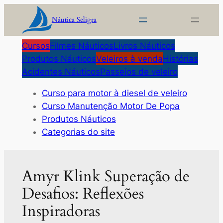
Pular
Náutica Seligra
para
o
Cursos
Filmes Náuticos
Livros Náuticos
conteúdo
Produtos Náuticos
Veleiros à venda
Histórias
Acidentes Náuticos
Passeios de veleiro
Curso para motor à diesel de veleiro
Curso Manutenção Motor De Popa
Produtos Náuticos
Categorias do site
Amyr Klink Superação de
Desafios: Reflexões
Inspiradoras