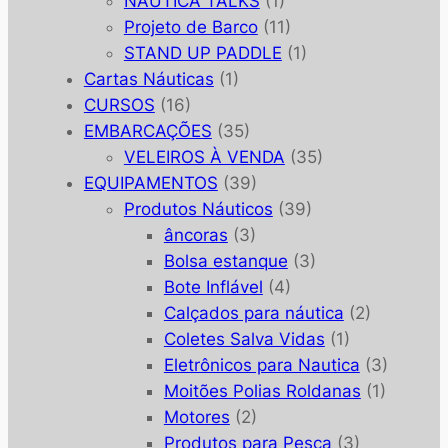
NAUTICA TALKS
(1)
Projeto de Barco
(11)
STAND UP PADDLE
(1)
Cartas Náuticas
(1)
CURSOS
(16)
EMBARCAÇÕES
(35)
VELEIROS À VENDA
(35)
EQUIPAMENTOS
(39)
Produtos Náuticos
(39)
âncoras
(3)
Bolsa estanque
(3)
Bote Inflável
(4)
Calçados para náutica
(2)
Coletes Salva Vidas
(1)
Eletrônicos para Nautica
(3)
Moitões Polias Roldanas
(1)
Motores
(2)
Produtos para Pesca
(3)