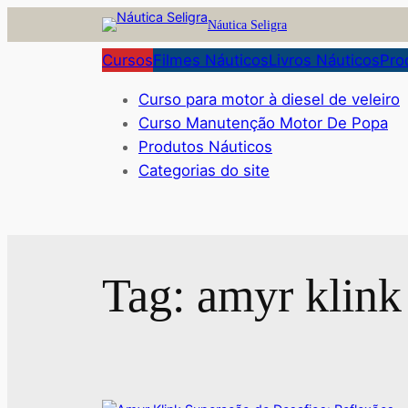
Pular
Náutica Seligra
para
Cursos
Filmes Náuticos
Livros Náuticos
Pro
o
conteúdo
Curso para motor à diesel de veleiro
Curso Manutenção Motor De Popa
Produtos Náuticos
Categorias do site
Tag:
amyr klink