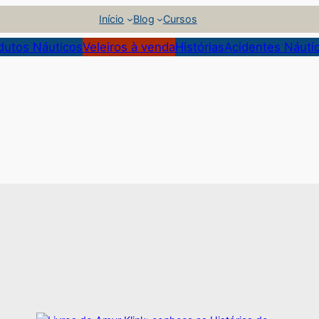
Início
Blog
Cursos
dutos Náuticos
Veleiros à venda
Histórias
Acidentes Náuti