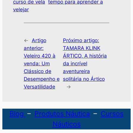
curso de vela
tempo para aprender a
velejar
←
Artigo
Próximo artigo:
anterior:
TAMARA KLINK
Veleiro 420 à
ÁRTICO, A história
venda: Um
da incrível
Clássico de
aventureira
Desempenho e
solitária no Ártico
Versatilidade
→
Blog
–
Produtos Náutica
–
Cursos
Náuticos