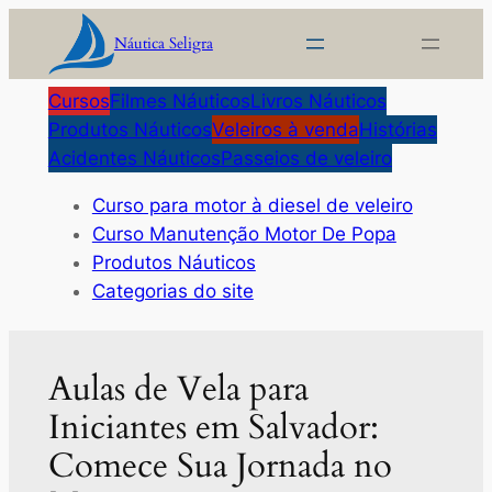
Pular
Náutica Seligra
para
o
Cursos
Filmes Náuticos
Livros Náuticos
conteúdo
Produtos Náuticos
Veleiros à venda
Histórias
Acidentes Náuticos
Passeios de veleiro
Curso para motor à diesel de veleiro
Curso Manutenção Motor De Popa
Produtos Náuticos
Categorias do site
Aulas de Vela para
Iniciantes em Salvador:
Comece Sua Jornada no