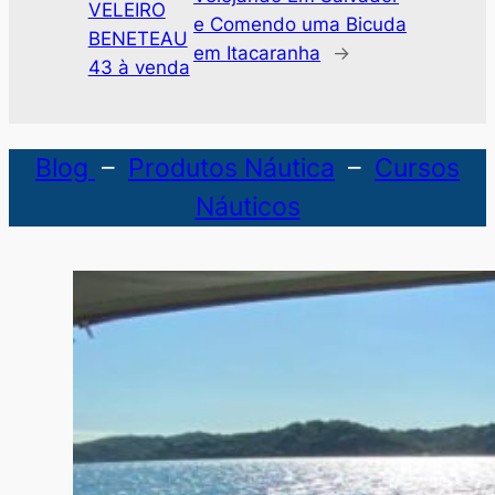
VELEIRO
e Comendo uma Bicuda
BENETEAU
em Itacaranha
→
43 à venda
Blog
–
Produtos Náutica
–
Cursos
Náuticos