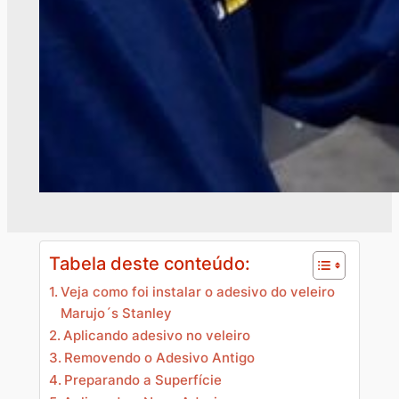
Tabela deste conteúdo:
Veja como foi instalar o adesivo do veleiro
Marujo´s Stanley
Aplicando adesivo no veleiro
Removendo o Adesivo Antigo
Preparando a Superfície