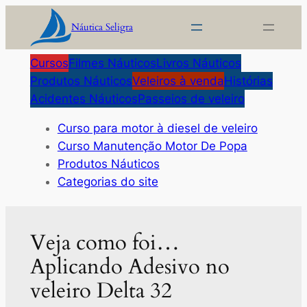
Pular
Náutica Seligra
para
o
Cursos
Filmes Náuticos
Livros Náuticos
conteúdo
Produtos Náuticos
Veleiros à venda
Histórias
Acidentes Náuticos
Passeios de veleiro
Curso para motor à diesel de veleiro
Curso Manutenção Motor De Popa
Produtos Náuticos
Categorias do site
Veja como foi…
Aplicando Adesivo no
veleiro Delta 32