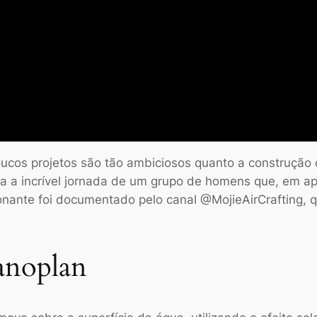
cos projetos são tão ambiciosos quanto a construção
ra a incrível jornada de um grupo de homens que, em a
ionante foi documentado pelo canal @MojieAirCrafting, 
anoplan