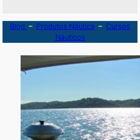
Blog
–
Produtos Náutica
–
Cursos
Náuticos