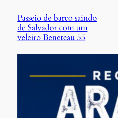
Passeio de barco saindo
de Salvador com um
veleiro Beneteau 55