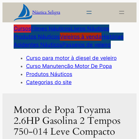
Pular
Náutica Seligra
para
o
Cursos
Filmes Náuticos
Livros Náuticos
conteúdo
Produtos Náuticos
Veleiros à venda
Histórias
Acidentes Náuticos
Passeios de veleiro
Curso para motor à diesel de veleiro
Curso Manutenção Motor De Popa
Produtos Náuticos
Categorias do site
Motor de Popa Toyama
2.6HP Gasolina 2 Tempos
750-014 Leve Compacto