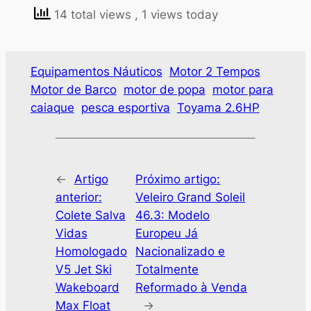
14 total views
, 1 views today
Equipamentos Náuticos
Motor 2 Tempos
Motor de Barco
motor de popa
motor para
caiaque
pesca esportiva
Toyama 2.6HP
←
Artigo
Próximo artigo:
anterior:
Veleiro Grand Soleil
Colete Salva
46.3: Modelo
Vidas
Europeu Já
Homologado
Nacionalizado e
V5 Jet Ski
Totalmente
Wakeboard
Reformado à Venda
Max Float
→