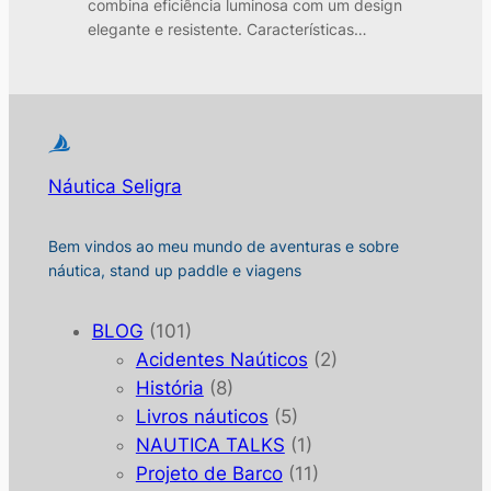
combina eficiência luminosa com um design
elegante e resistente. Características…
Náutica Seligra
Bem vindos ao meu mundo de aventuras e sobre
náutica, stand up paddle e viagens
BLOG
(101)
Acidentes Naúticos
(2)
História
(8)
Livros náuticos
(5)
NAUTICA TALKS
(1)
Projeto de Barco
(11)