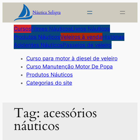
Pular
Náutica Seligra
para
o
Cursos
Filmes Náuticos
Livros Náuticos
conteúdo
Produtos Náuticos
Veleiros à venda
Histórias
Acidentes Náuticos
Passeios de veleiro
Curso para motor à diesel de veleiro
Curso Manutenção Motor De Popa
Produtos Náuticos
Categorias do site
Tag:
acessórios
náuticos