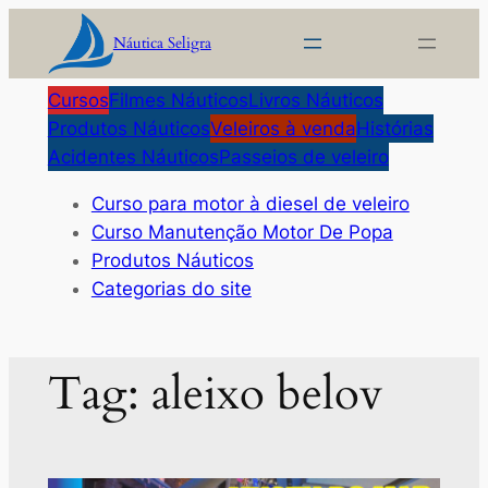
Pular
Náutica Seligra
para
o
Cursos
Filmes Náuticos
Livros Náuticos
conteúdo
Produtos Náuticos
Veleiros à venda
Histórias
Acidentes Náuticos
Passeios de veleiro
Curso para motor à diesel de veleiro
Curso Manutenção Motor De Popa
Produtos Náuticos
Categorias do site
Tag:
aleixo belov