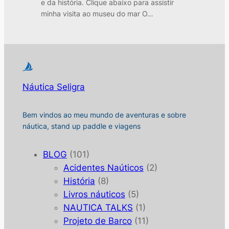
e da história. Clique abaixo para assistir
minha visita ao museu do mar O…
Náutica Seligra
Bem vindos ao meu mundo de aventuras e sobre
náutica, stand up paddle e viagens
BLOG
(101)
Acidentes Naúticos
(2)
História
(8)
Livros náuticos
(5)
NAUTICA TALKS
(1)
Projeto de Barco
(11)