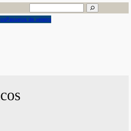
Pesquisar
cos
Passeios de veleiro
icos