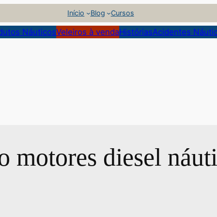
Início
Blog
Cursos
dutos Náuticos
Veleiros à venda
Histórias
Acidentes Náuti
o motores diesel náut