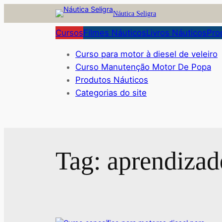
Pular
Náutica Seligra
para
Cursos
Filmes Náuticos
Livros Náuticos
Pro
o
conteúdo
Curso para motor à diesel de veleiro
Curso Manutenção Motor De Popa
Produtos Náuticos
Categorias do site
Tag:
aprendizad