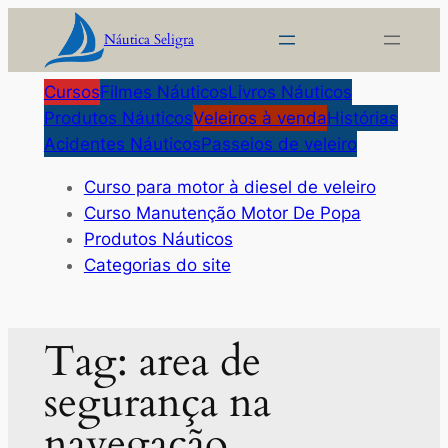
Pular
Náutica Seligra
para
o
Cursos
Filmes Náuticos
Livros Náuticos
conteúdo
Produtos Náuticos
Veleiros à venda
Histórias
Acidentes Náuticos
Passeios de veleiro
Curso para motor à diesel de veleiro
Curso Manutenção Motor De Popa
Produtos Náuticos
Categorias do site
Tag:
area de
segurança na
navegação