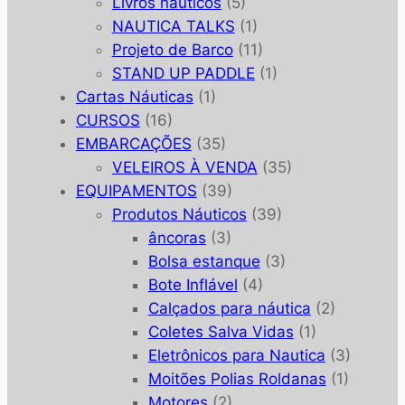
Livros náuticos
(5)
NAUTICA TALKS
(1)
Projeto de Barco
(11)
STAND UP PADDLE
(1)
Cartas Náuticas
(1)
CURSOS
(16)
EMBARCAÇÕES
(35)
VELEIROS À VENDA
(35)
EQUIPAMENTOS
(39)
Produtos Náuticos
(39)
âncoras
(3)
Bolsa estanque
(3)
Bote Inflável
(4)
Calçados para náutica
(2)
Coletes Salva Vidas
(1)
Eletrônicos para Nautica
(3)
Moitões Polias Roldanas
(1)
Motores
(2)