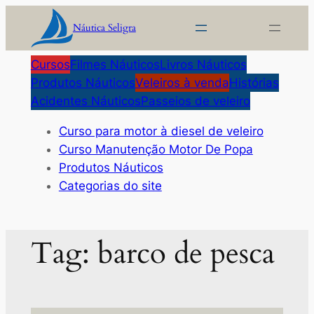
Pular
Náutica Seligra
para
o
Cursos
Filmes Náuticos
Livros Náuticos
conteúdo
Produtos Náuticos
Veleiros à venda
Histórias
Acidentes Náuticos
Passeios de veleiro
Curso para motor à diesel de veleiro
Curso Manutenção Motor De Popa
Produtos Náuticos
Categorias do site
Tag:
barco de pesca