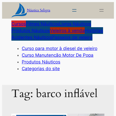
Pular
Náutica Seligra
para
o
Cursos
Filmes Náuticos
Livros Náuticos
conteúdo
Produtos Náuticos
Veleiros à venda
Histórias
Acidentes Náuticos
Passeios de veleiro
Curso para motor à diesel de veleiro
Curso Manutenção Motor De Popa
Produtos Náuticos
Categorias do site
Tag:
barco inflável