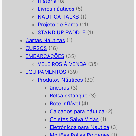
História
(8)
Livros náuticos
(5)
NAUTICA TALKS
(1)
Projeto de Barco
(11)
STAND UP PADDLE
(1)
Cartas Náuticas
(1)
CURSOS
(16)
EMBARCAÇÕES
(35)
VELEIROS À VENDA
(35)
EQUIPAMENTOS
(39)
Produtos Náuticos
(39)
âncoras
(3)
Bolsa estanque
(3)
Bote Inflável
(4)
Calçados para náutica
(2)
Coletes Salva Vidas
(1)
Eletrônicos para Nautica
(3)
Moitões Polias Roldanas
(1)