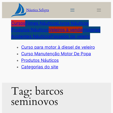
Pular
Náutica Seligra
para
o
Cursos
Filmes Náuticos
Livros Náuticos
conteúdo
Produtos Náuticos
Veleiros à venda
Histórias
Acidentes Náuticos
Passeios de veleiro
Curso para motor à diesel de veleiro
Curso Manutenção Motor De Popa
Produtos Náuticos
Categorias do site
Tag:
barcos
seminovos