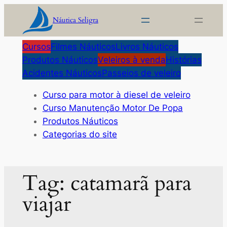
Pular
Náutica Seligra
para
o
Cursos
Filmes Náuticos
Livros Náuticos
conteúdo
Produtos Náuticos
Veleiros à venda
Histórias
Acidentes Náuticos
Passeios de veleiro
Curso para motor à diesel de veleiro
Curso Manutenção Motor De Popa
Produtos Náuticos
Categorias do site
Tag:
catamarã para
viajar