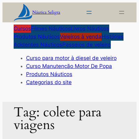
Pular
Náutica Seligra
para
o
Cursos
Filmes Náuticos
Livros Náuticos
conteúdo
Produtos Náuticos
Veleiros à venda
Histórias
Acidentes Náuticos
Passeios de veleiro
Curso para motor à diesel de veleiro
Curso Manutenção Motor De Popa
Produtos Náuticos
Categorias do site
Tag:
colete para
viagens