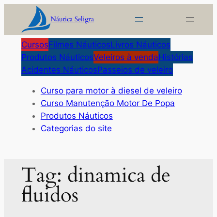
Pular
Náutica Seligra
para
o
Cursos
Filmes Náuticos
Livros Náuticos
conteúdo
Produtos Náuticos
Veleiros à venda
Histórias
Acidentes Náuticos
Passeios de veleiro
Curso para motor à diesel de veleiro
Curso Manutenção Motor De Popa
Produtos Náuticos
Categorias do site
Tag:
dinamica de
fluidos