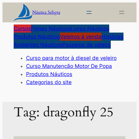
Pular
Náutica Seligra
para
o
Cursos
Filmes Náuticos
Livros Náuticos
conteúdo
Produtos Náuticos
Veleiros à venda
Histórias
Acidentes Náuticos
Passeios de veleiro
Curso para motor à diesel de veleiro
Curso Manutenção Motor De Popa
Produtos Náuticos
Categorias do site
Tag:
dragonfly 25