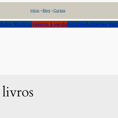
Início
Blog
Cursos
dutos Náuticos
Veleiros à venda
Histórias
Acidentes Náu
 livros