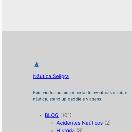
Náutica Seligra
Bem vindos ao meu mundo de aventuras e sobre
náutica, stand up paddle e viagens
BLOG
(101)
Acidentes Naúticos
(2)
História
(8)