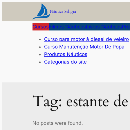
Pular
Náutica Seligra
para
o
Cursos
Filmes Náuticos
Livros Náuticos
Pro
conteúdo
Curso para motor à diesel de veleiro
Curso Manutenção Motor De Popa
Produtos Náuticos
Categorias do site
Tag:
estante de
No posts were found.