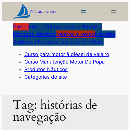
Pular
Náutica Seligra
para
o
Cursos
Filmes Náuticos
Livros Náuticos
conteúdo
Produtos Náuticos
Veleiros à venda
Histórias
Acidentes Náuticos
Passeios de veleiro
Curso para motor à diesel de veleiro
Curso Manutenção Motor De Popa
Produtos Náuticos
Categorias do site
Tag:
histórias de
navegação