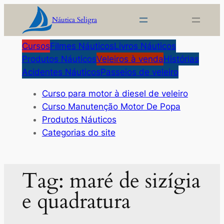
Pular
Náutica Seligra
para
o
Cursos
Filmes Náuticos
Livros Náuticos
conteúdo
Produtos Náuticos
Veleiros à venda
Histórias
Acidentes Náuticos
Passeios de veleiro
Curso para motor à diesel de veleiro
Curso Manutenção Motor De Popa
Produtos Náuticos
Categorias do site
Tag:
maré de sizígia
e quadratura