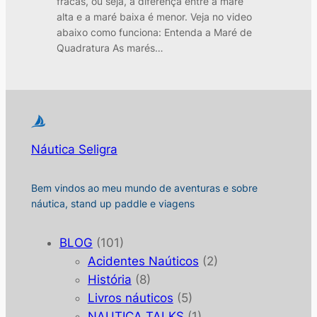
fracas, ou seja, a diferença entre a maré
alta e a maré baixa é menor. Veja no video
abaixo como funciona: Entenda a Maré de
Quadratura As marés…
Náutica Seligra
Bem vindos ao meu mundo de aventuras e sobre
náutica, stand up paddle e viagens
BLOG
(101)
Acidentes Naúticos
(2)
História
(8)
Livros náuticos
(5)
NAUTICA TALKS
(1)