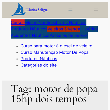
Pular
Náutica Seligra
para
o
Cursos
Filmes Náuticos
Livros Náuticos
conteúdo
Produtos Náuticos
Veleiros à venda
Histórias
Acidentes Náuticos
Passeios de veleiro
Curso para motor à diesel de veleiro
Curso Manutenção Motor De Popa
Produtos Náuticos
Categorias do site
Tag:
motor de popa
15hp dois tempos