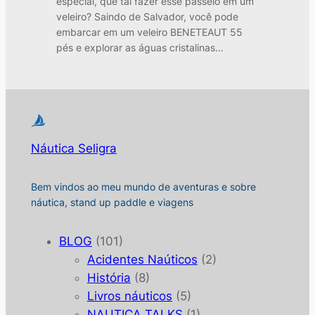
especial, que tal fazer esse passeio em um
veleiro? Saindo de Salvador, você pode
embarcar em um veleiro BENETEAUT 55
pés e explorar as águas cristalinas…
Náutica Seligra
Bem vindos ao meu mundo de aventuras e sobre
náutica, stand up paddle e viagens
BLOG
(101)
Acidentes Naúticos
(2)
História
(8)
Livros náuticos
(5)
NAUTICA TALKS
(1)