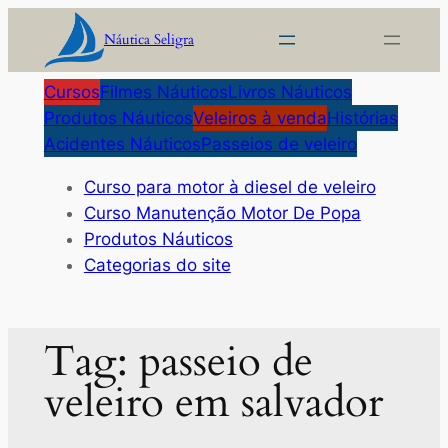
Pular
Náutica Seligra
para
o
Cursos
Filmes Náuticos
Livros Náuticos
conteúdo
Produtos Náuticos
Veleiros à venda
Histórias
Acidentes Náuticos
Passeios de veleiro
Curso para motor à diesel de veleiro
Curso Manutenção Motor De Popa
Produtos Náuticos
Categorias do site
Tag:
passeio de
veleiro em salvador