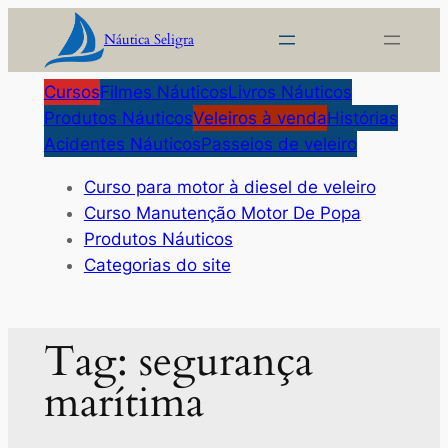
Pular
Náutica Seligra
para
o
Cursos
Filmes Náuticos
Livros Náuticos
conteúdo
Produtos Náuticos
Veleiros à venda
Histórias
Acidentes Náuticos
Passeios de veleiro
Curso para motor à diesel de veleiro
Curso Manutenção Motor De Popa
Produtos Náuticos
Categorias do site
Tag:
segurança
marítima