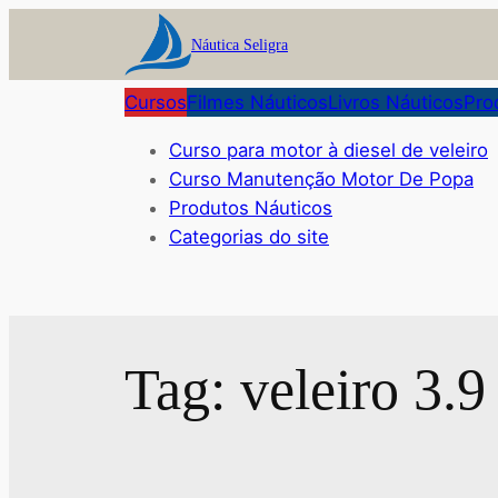
Pular
Náutica Seligra
para
o
Cursos
Filmes Náuticos
Livros Náuticos
Pro
conteúdo
Curso para motor à diesel de veleiro
Curso Manutenção Motor De Popa
Produtos Náuticos
Categorias do site
Tag:
veleiro 3.9