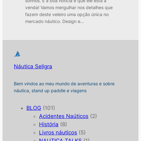
sonhos. E a boa notícia é que ele está à
venda! Vamos mergulhar nos detalhes que
fazem deste veleiro uma opção única no
mercado náutico. Design e…
Náutica Seligra
Bem vindos ao meu mundo de aventuras e sobre
náutica, stand up paddle e viagens
BLOG
(101)
Acidentes Naúticos
(2)
História
(8)
Livros náuticos
(5)
NAUTICA TALKS
(1)