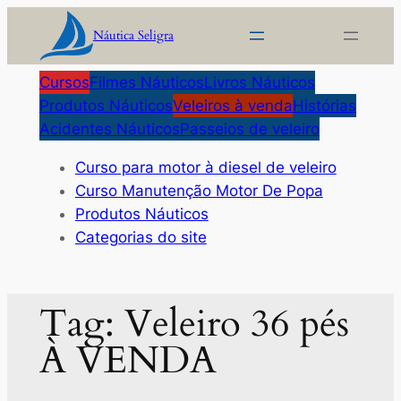
Pular
Náutica Seligra
para
o
Cursos
Filmes Náuticos
Livros Náuticos
conteúdo
Produtos Náuticos
Veleiros à venda
Histórias
Acidentes Náuticos
Passeios de veleiro
Curso para motor à diesel de veleiro
Curso Manutenção Motor De Popa
Produtos Náuticos
Categorias do site
Tag:
Veleiro 36 pés
À VENDA