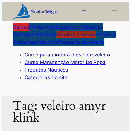
Pular
Náutica Seligra
para
o
Cursos
Filmes Náuticos
Livros Náuticos
conteúdo
Produtos Náuticos
Veleiros à venda
Histórias
Acidentes Náuticos
Passeios de veleiro
Curso para motor à diesel de veleiro
Curso Manutenção Motor De Popa
Produtos Náuticos
Categorias do site
Tag:
veleiro amyr
klink