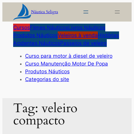
Pular
Náutica Seligra
para
o
Cursos
Filmes Náuticos
Livros Náuticos
conteúdo
Produtos Náuticos
Veleiros à venda
Histórias
Acidentes Náuticos
Passeios de veleiro
Curso para motor à diesel de veleiro
Curso Manutenção Motor De Popa
Produtos Náuticos
Categorias do site
Tag:
veleiro
compacto