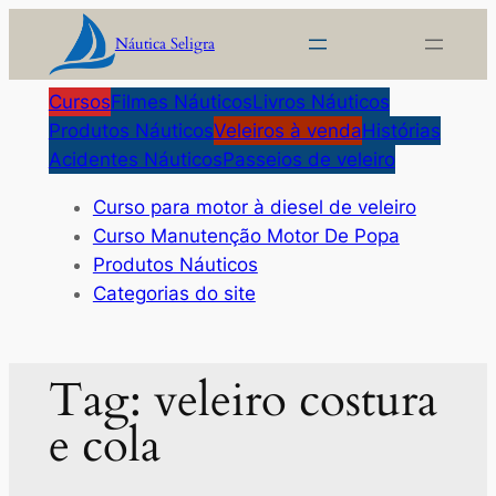
Pular
Náutica Seligra
para
o
Cursos
Filmes Náuticos
Livros Náuticos
conteúdo
Produtos Náuticos
Veleiros à venda
Histórias
Acidentes Náuticos
Passeios de veleiro
Curso para motor à diesel de veleiro
Curso Manutenção Motor De Popa
Produtos Náuticos
Categorias do site
Tag:
veleiro costura
e cola