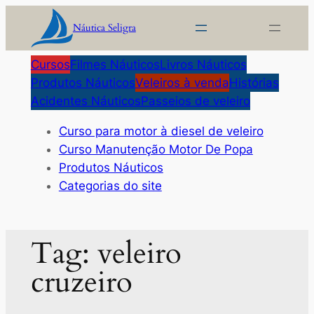
Pular
Náutica Seligra
para
o
Cursos
Filmes Náuticos
Livros Náuticos
conteúdo
Produtos Náuticos
Veleiros à venda
Histórias
Acidentes Náuticos
Passeios de veleiro
Curso para motor à diesel de veleiro
Curso Manutenção Motor De Popa
Produtos Náuticos
Categorias do site
Tag:
veleiro
cruzeiro