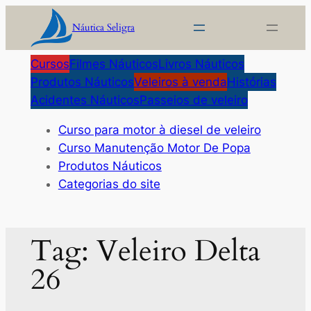
Pular
Náutica Seligra
para
o
Cursos
Filmes Náuticos
Livros Náuticos
conteúdo
Produtos Náuticos
Veleiros à venda
Histórias
Acidentes Náuticos
Passeios de veleiro
Curso para motor à diesel de veleiro
Curso Manutenção Motor De Popa
Produtos Náuticos
Categorias do site
Tag:
Veleiro Delta
26