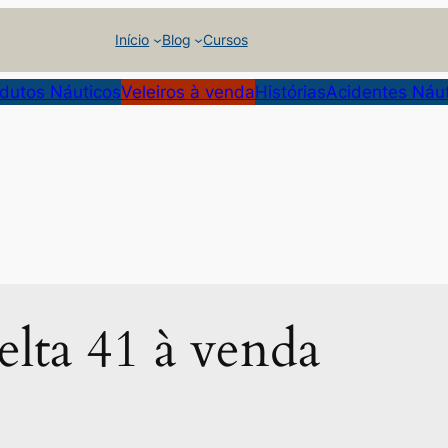
Início
Blog
Cursos
dutos Náuticos
Veleiros à venda
Histórias
Acidentes Náu
elta 41 à venda