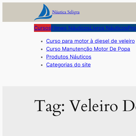
Pular
Náutica Seligra
para
o
Cursos
Filmes Náuticos
Livros Náuticos
Pro
conteúdo
Curso para motor à diesel de veleiro
Curso Manutenção Motor De Popa
Produtos Náuticos
Categorias do site
Tag:
Veleiro D