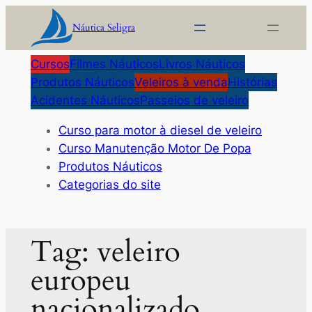
Pular
Náutica Seligra
para
o
Cursos
Filmes Náuticos
Livros Náuticos
conteúdo
Produtos Náuticos
Veleiros à venda
Histórias
Acidentes Náuticos
Passeios de veleiro
Curso para motor à diesel de veleiro
Curso Manutenção Motor De Popa
Produtos Náuticos
Categorias do site
Tag:
veleiro
europeu
nacionalizado