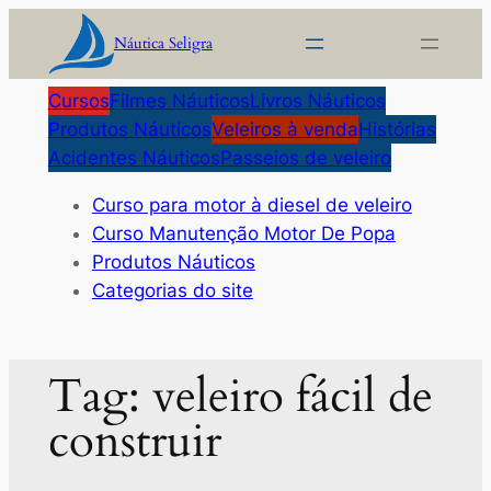
Pular
Náutica Seligra
para
o
Cursos
Filmes Náuticos
Livros Náuticos
conteúdo
Produtos Náuticos
Veleiros à venda
Histórias
Acidentes Náuticos
Passeios de veleiro
Curso para motor à diesel de veleiro
Curso Manutenção Motor De Popa
Produtos Náuticos
Categorias do site
Tag:
veleiro fácil de
construir