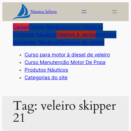
Pular
Náutica Seligra
para
o
Cursos
Filmes Náuticos
Livros Náuticos
conteúdo
Produtos Náuticos
Veleiros à venda
Histórias
Acidentes Náuticos
Passeios de veleiro
Curso para motor à diesel de veleiro
Curso Manutenção Motor De Popa
Produtos Náuticos
Categorias do site
Tag:
veleiro skipper
21