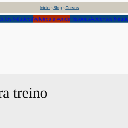
Início
Blog
Cursos
dutos Náuticos
Veleiros à venda
Histórias
Acidentes Náuti
ra treino