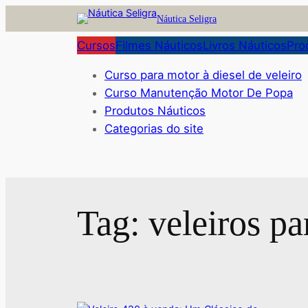
Pular
Náutica Seligra
para
Cursos
Filmes Náuticos
Livros Náuticos
Pro
o
conteúdo
Curso para motor à diesel de veleiro
Curso Manutenção Motor De Popa
Produtos Náuticos
Categorias do site
Tag:
veleiros pa