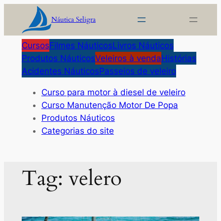
Pular
Náutica Seligra
para
o
Cursos
Filmes Náuticos
Livros Náuticos
conteúdo
Produtos Náuticos
Veleiros à venda
Histórias
Acidentes Náuticos
Passeios de veleiro
Curso para motor à diesel de veleiro
Curso Manutenção Motor De Popa
Produtos Náuticos
Categorias do site
Tag:
velero