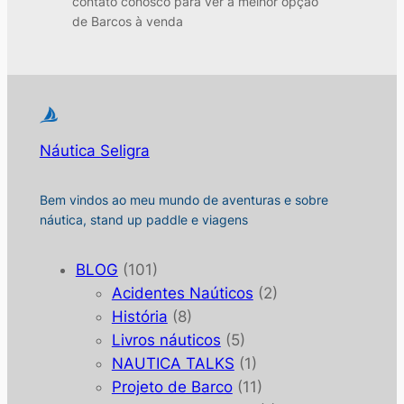
contato conosco para ver a melhor opção
de Barcos à venda
Náutica Seligra
Bem vindos ao meu mundo de aventuras e sobre
náutica, stand up paddle e viagens
BLOG
(101)
Acidentes Naúticos
(2)
História
(8)
Livros náuticos
(5)
NAUTICA TALKS
(1)
Projeto de Barco
(11)