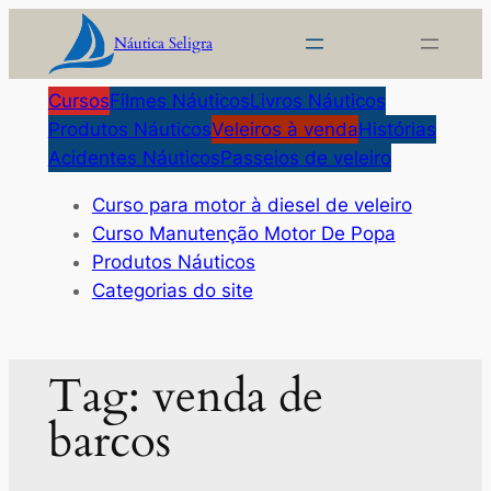
Pular
Náutica Seligra
para
o
Cursos
Filmes Náuticos
Livros Náuticos
conteúdo
Produtos Náuticos
Veleiros à venda
Histórias
Acidentes Náuticos
Passeios de veleiro
Curso para motor à diesel de veleiro
Curso Manutenção Motor De Popa
Produtos Náuticos
Categorias do site
Tag:
venda de
barcos