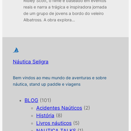
Ridley Scott, o filme é baseado em eventos
reais e narra a trágica e inspiradora jornada
de um grupo de jovens a bordo do veleiro
Albatross. A obra explora…
Náutica Seligra
Bem vindos ao meu mundo de aventuras e sobre
náutica, stand up paddle e viagens
BLOG
(101)
Acidentes Naúticos
(2)
História
(8)
Livros náuticos
(5)
NAUTICA TALKS
(1)