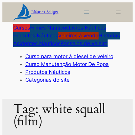
Pular
Náutica Seligra
para
o
Cursos
Filmes Náuticos
Livros Náuticos
conteúdo
Produtos Náuticos
Veleiros à venda
Histórias
Acidentes Náuticos
Passeios de veleiro
Curso para motor à diesel de veleiro
Curso Manutenção Motor De Popa
Produtos Náuticos
Categorias do site
Tag:
white squall
(film)