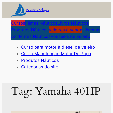
Pular
Náutica Seligra
para
o
Cursos
Filmes Náuticos
Livros Náuticos
conteúdo
Produtos Náuticos
Veleiros à venda
Histórias
Acidentes Náuticos
Passeios de veleiro
Curso para motor à diesel de veleiro
Curso Manutenção Motor De Popa
Produtos Náuticos
Categorias do site
Tag:
Yamaha 40HP