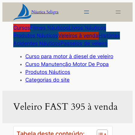
Pular
Náutica Seligra
para
o
Cursos
Filmes Náuticos
Livros Náuticos
conteúdo
Produtos Náuticos
Veleiros à venda
Histórias
Acidentes Náuticos
Passeios de veleiro
Curso para motor à diesel de veleiro
Curso Manutenção Motor De Popa
Produtos Náuticos
Categorias do site
Veleiro FAST 395 à venda
Tabela deste conteúdo: