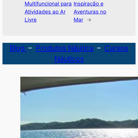
Multifuncional para
Inspiração e
Atividades ao Ar
Aventuras no
Livre
Mar
→
Blog
–
Produtos Náutica
–
Cursos
Náuticos