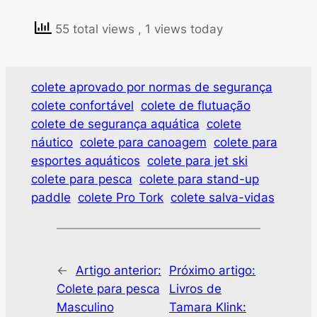
55 total views
, 1 views today
colete aprovado por normas de segurança
colete confortável
colete de flutuação
colete de segurança aquática
colete
náutico
colete para canoagem
colete para
esportes aquáticos
colete para jet ski
colete para pesca
colete para stand-up
paddle
colete Pro Tork
colete salva-vidas
←
Artigo anterior:
Próximo artigo:
Colete para pesca
Livros de
Masculino
Tamara Klink: