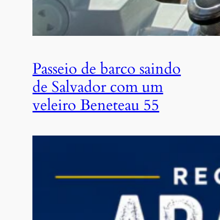
Passeio de barco saindo
de Salvador com um
veleiro Beneteau 55