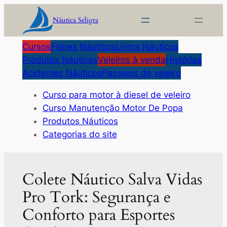
Pular
Náutica Seligra
para
o
Cursos
Filmes Náuticos
Livros Náuticos
conteúdo
Produtos Náuticos
Veleiros à venda
Histórias
Acidentes Náuticos
Passeios de veleiro
Curso para motor à diesel de veleiro
Curso Manutenção Motor De Popa
Produtos Náuticos
Categorias do site
Colete Náutico Salva Vidas
Pro Tork: Segurança e
Conforto para Esportes