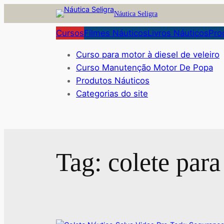
Pular
Náutica Seligra
para
Cursos
Filmes Náuticos
Livros Náuticos
Pro
o
conteúdo
Curso para motor à diesel de veleiro
Curso Manutenção Motor De Popa
Produtos Náuticos
Categorias do site
Tag:
colete para