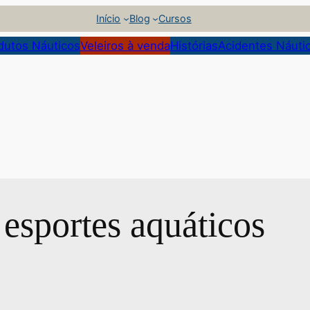
Início
Blog
Cursos
dutos Náuticos
Veleiros à venda
Histórias
Acidentes Náuti
 esportes aquáticos