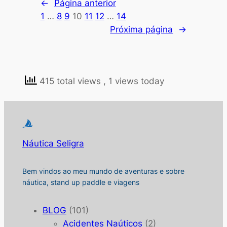
←
Página anterior
1
…
8
9
10
11
12
…
14
Próxima página
→
415 total views
, 1 views today
Náutica Seligra
Bem vindos ao meu mundo de aventuras e sobre
náutica, stand up paddle e viagens
BLOG
(101)
Acidentes Naúticos
(2)