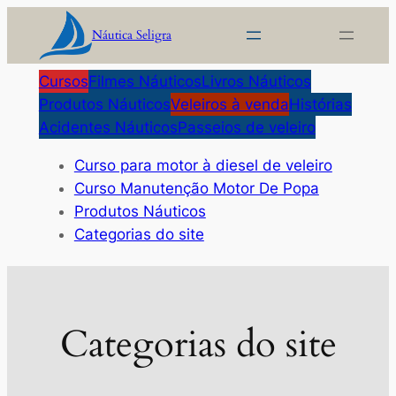
Pular
Náutica Seligra
para
o
Cursos
Filmes Náuticos
Livros Náuticos
conteúdo
Produtos Náuticos
Veleiros à venda
Histórias
Acidentes Náuticos
Passeios de veleiro
Curso para motor à diesel de veleiro
Curso Manutenção Motor De Popa
Produtos Náuticos
Categorias do site
Categorias do site